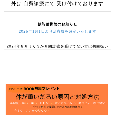
外は 自費診療にて 受け付けております
飯能整骨院のお知らせ
2025年1月1日より治療費を改定いたします
2024年８月より３か月間診療を受けてない方は初回扱い
にいたします
飯能整骨院の治療に興味のある方は
治療解説ビデオ
下記
の
«e-book 無料 体が重いだるい原因と対処法≫
をお読
みください
10月1日 政府から緊急事態宣言が解除されましたが
「ソーシャル・ディスタンス」に 留意しての診療を継
続しております
web予約から確認ください