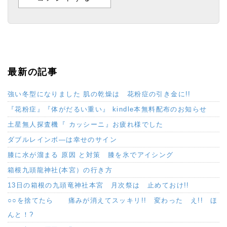
最新の記事
強い冬型になりました 肌の乾燥は 花粉症の引き金に!!
『花粉症』『体がだるい重い』 kindle本無料配布のお知らせ
土星無人探査機『 カッシーニ』お疲れ様でした
ダブルレインボ―は幸せのサイン
膝に水が溜まる 原因 と対策 膝を氷でアイシング
箱根九頭龍神社(本宮）の行き方
13日の箱根の九頭竜神社本宮 月次祭は 止めておけ!!
○○を捨てたら 痛みが消えてスッキリ!! 変わった え!! ほ
んと！?