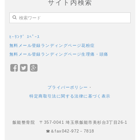
サイト内検索
ﾋｰﾘﾝｸﾞ ｽﾍﾟｰｽ
無料メール登録ランディングページ花粉症
無料メール登録ランディングページ生理痛・頭痛
Facebook
Twitter
Google+
で
で
で
シ
シ
シ
プライバーポリシー
・
ェ
ェ
ェ
特定商取引法に関する法律に基づく表示
ア
ア
ア
飯能整骨院 〒357-0041 埼玉県飯能市美杉台3丁目26-1
☎＆fax042-972－7818