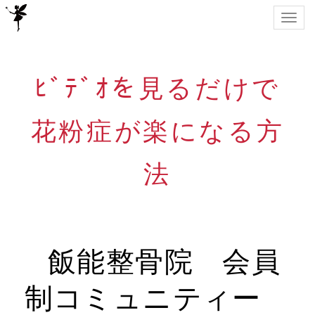
Togg
navig
ﾋﾞﾃﾞｵを見るだけで
花粉症が楽になる方
法
飯能整骨院 会員
制コミュニティー