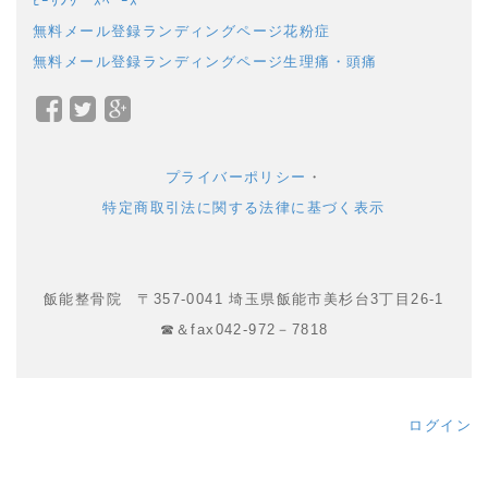
ﾋｰﾘﾝｸﾞ ｽﾍﾟｰｽ
無料メール登録ランディングページ花粉症
無料メール登録ランディングページ生理痛・頭痛
Facebook
Twitter
Google+
で
で
で
シ
シ
シ
プライバーポリシー
・
ェ
ェ
ェ
特定商取引法に関する法律に基づく表示
ア
ア
ア
飯能整骨院 〒357-0041 埼玉県飯能市美杉台3丁目26-1
☎＆fax042-972－7818
ログイン