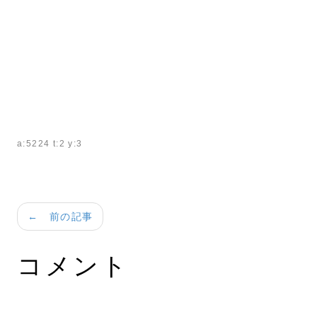
a:5224 t:2 y:3
← 前の記事
コメント