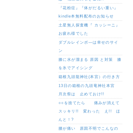
『花粉症』『体がだるい重い』
kindle本無料配布のお知らせ
土星無人探査機『 カッシーニ』
お疲れ様でした
ダブルレインボ―は幸せのサイ
ン
膝に水が溜まる 原因 と対策 膝
を氷でアイシング
箱根九頭龍神社(本宮）の行き方
13日の箱根の九頭竜神社本宮
月次祭は 止めておけ!!
○○を捨てたら 痛みが消えて
スッキリ!! 変わった え!! ほ
んと！?
腰が痛い 原因不明でこんなの