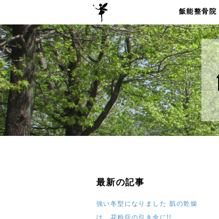
飯能整骨院
最新の記事
強い冬型になりました 肌の乾燥
は 花粉症の引き金に!!