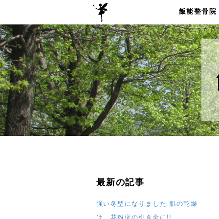
飯能整骨院
最新の記事
強い冬型になりました 肌の乾燥
は 花粉症の引き金に!!