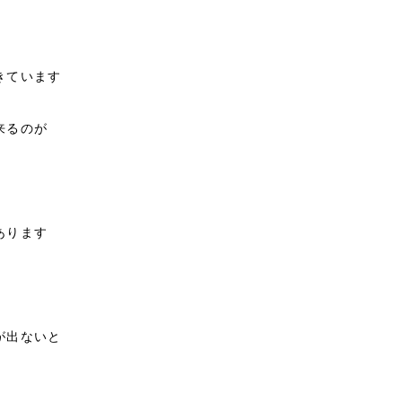
きています
来るのが
あります
が出ないと