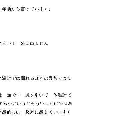
く年前から言っています）
と言って 外に出ません
体温計では測れるほどの異常ではな
は 逆です 風を引いて 体温計で
始めるかというとそういうわけではあ
体感的には 反対に感じています）