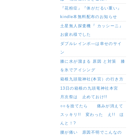
『花粉症』『体がだるい重い』
kindle本無料配布のお知らせ
土星無人探査機『 カッシーニ』
お疲れ様でした
ダブルレインボ―は幸せのサイ
ン
膝に水が溜まる 原因 と対策 膝
を氷でアイシング
箱根九頭龍神社(本宮）の行き方
13日の箱根の九頭竜神社本宮
月次祭は 止めておけ!!
○○を捨てたら 痛みが消えて
スッキリ!! 変わった え!! ほ
んと！?
腰が痛い 原因不明でこんなの