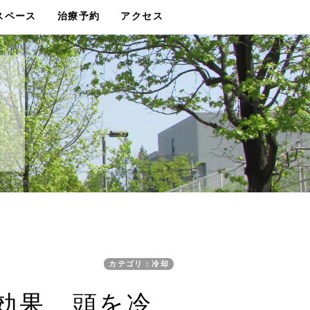
スペース
治療予約
アクセス
グ
カテゴリ：冷却
 効果 頭を冷