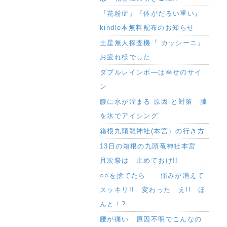
『花粉症』『体がだるい重い』
kindle本無料配布のお知らせ
土星無人探査機『 カッシーニ』
お疲れ様でした
ダブルレインボ―は幸せのサイ
ン
膝に水が溜まる 原因 と対策 膝
を氷でアイシング
箱根九頭龍神社(本宮）の行き方
13日の箱根の九頭竜神社本宮
月次祭は 止めておけ!!
○○を捨てたら 痛みが消えて
スッキリ!! 変わった え!! ほ
んと！?
腰が痛い 原因不明でこんなの