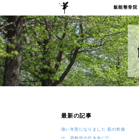
飯能整骨院
最新の記事
強い冬型になりました 肌の乾燥
は 花粉症の引き金に!!