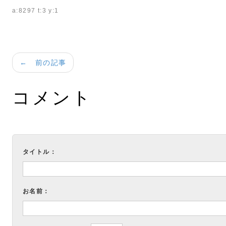
a:8297 t:3 y:1
← 前の記事
コメント
タイトル：
お名前：