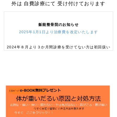
外は 自費診療にて 受け付けております
飯能整骨院のお知らせ
2025年1月1日より治療費を改定いたします
2024年８月より３か月間診療を受けてない方は初回扱い
にいたします
飯能整骨院の治療に興味のある方は
治療解説ビデオ
下記
の
«e-book 無料 体が重いだるい原因と対処法≫
をお読
みください
10月1日 政府から緊急事態宣言が解除されましたが
「ソーシャル・ディスタンス」に 留意しての診療を継
続しております
web予約から確認ください