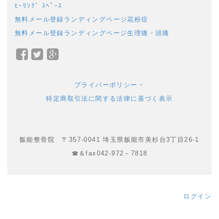
ﾋｰﾘﾝｸﾞ ｽﾍﾟｰｽ
無料メール登録ランディングページ花粉症
無料メール登録ランディングページ生理痛・頭痛
Facebook
Twitter
Google+
で
で
で
シ
シ
シ
プライバーポリシー
・
ェ
ェ
ェ
特定商取引法に関する法律に基づく表示
ア
ア
ア
飯能整骨院 〒357-0041 埼玉県飯能市美杉台3丁目26-1
☎＆fax042-972－7818
ログイン