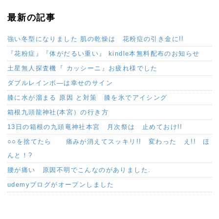
最新の記事
強い冬型になりました 肌の乾燥は 花粉症の引き金に!!
『花粉症』『体がだるい重い』 kindle本無料配布のお知らせ
土星無人探査機『 カッシーニ』お疲れ様でした
ダブルレインボ―は幸せのサイン
膝に水が溜まる 原因 と対策 膝を氷でアイシング
箱根九頭龍神社(本宮）の行き方
13日の箱根の九頭竜神社本宮 月次祭は 止めておけ!!
○○を捨てたら 痛みが消えてスッキリ!! 変わった え!! ほ
んと！?
腰が痛い 原因不明でこんなのがありました.
udemyブログがオープンしました