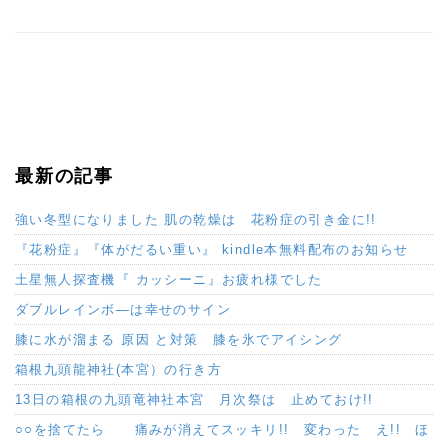
最新の記事
強い冬型になりました 肌の乾燥は 花粉症の引き金に!!
『花粉症』『体がだるい重い』 kindle本無料配布のお知らせ
土星無人探査機『 カッシーニ』お疲れ様でした
ダブルレインボ―は幸せのサイン
膝に水が溜まる 原因 と対策 膝を氷でアイシング
箱根九頭龍神社(本宮）の行き方
13日の箱根の九頭竜神社本宮 月次祭は 止めておけ!!
○○を捨てたら 痛みが消えてスッキリ!! 変わった え!! ほ