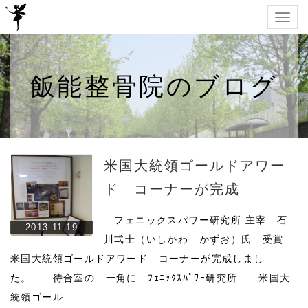
Togg
navig
飯能整骨院のブログ
米国大統領ゴールドアワー
ド コーナーが完成
フェニックスパワー研究所 主宰 石
2013.11.19
川弌士（いしかわ かずお）氏 受賞
米国大統領ゴールドアワード コーナーが完成しまし
た。 待合室の 一角に ﾌｪﾆｯｸｽﾊﾟﾜｰ研究所 米国大
統領ゴール…