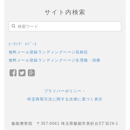
サイト内検索
ﾋｰﾘﾝｸﾞ ｽﾍﾟｰｽ
無料メール登録ランディングページ花粉症
無料メール登録ランディングページ生理痛・頭痛
Facebook
Twitter
Google+
で
で
で
シ
シ
シ
プライバーポリシー
・
ェ
ェ
ェ
特定商取引法に関する法律に基づく表示
ア
ア
ア
飯能整骨院 〒357-0041 埼玉県飯能市美杉台3丁目26-1